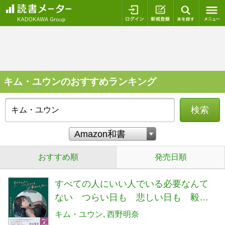
ログイン
新規登録
本を探
キム・ユウンのおすすめランキング
検索
おすすめ順
発売日順
すべての人にいい人でいる必要なんて
ない つらい日も 悲しい日も 毅然
として そして淡々と 自分を見失わ
キム・ユウン
西野明奈
ずに心を守る82のエッセイ