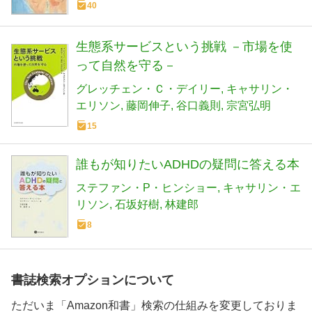
40
生態系サービスという挑戦 －市場を使
って自然を守る－
グレッチェン・Ｃ・デイリー
キャサリン・
エリソン
藤岡伸子
谷口義則
宗宮弘明
15
誰もが知りたいADHDの疑問に答える本
ステファン・P・ヒンショー
キャサリン・エ
リソン
石坂好樹
林建郎
8
書誌検索オプションについて
ただいま「Amazon和書」検索の仕組みを変更しておりま