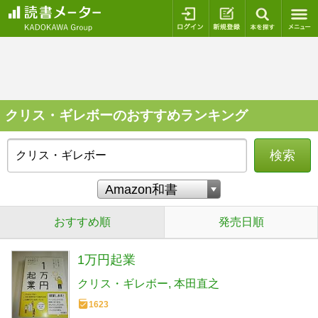
ログイン
新規登録
本を探
クリス・ギレボーのおすすめランキング
検索
おすすめ順
発売日順
1万円起業
クリス・ギレボー
本田直之
1623