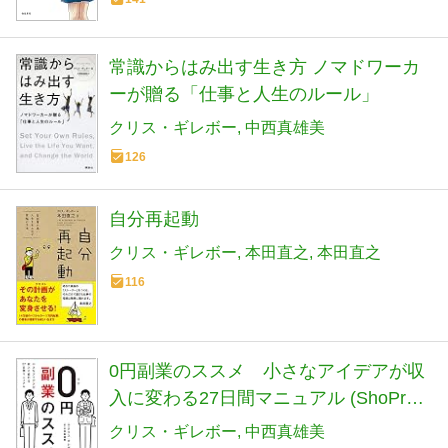
常識からはみ出す生き方 ノマドワーカ
ーが贈る「仕事と人生のルール」
クリス・ギレボー
中西真雄美
126
自分再起動
クリス・ギレボー
本田直之
本田直之
116
0円副業のススメ 小さなアイデアが収
入に変わる27日間マニュアル (ShoPro
Books)
クリス・ギレボー
中西真雄美