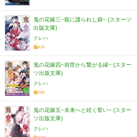
鬼の花嫁三~龍に護られし娘~ (スターツ
出版文庫)
クレハ
619
鬼の花嫁四~前世から繋がる縁~ (スター
ツ出版文庫)
クレハ
565
鬼の花嫁五~未来へと続く誓い~ (スター
ツ出版文庫)
クレハ