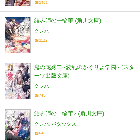
1301
結界師の一輪華 (角川文庫)
クレハ
1122
鬼の花嫁二~波乱のかくりよ学園~ (スタ
ーツ出版文庫)
クレハ
745
結界師の一輪華2 (角川文庫)
クレハ
ボダックス
646