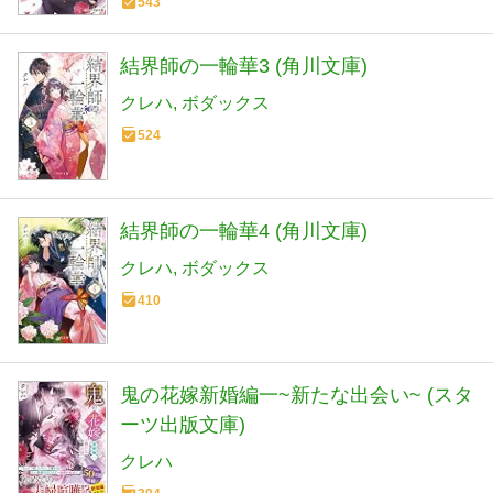
543
結界師の一輪華3 (角川文庫)
クレハ
ボダックス
524
結界師の一輪華4 (角川文庫)
クレハ
ボダックス
410
鬼の花嫁新婚編一~新たな出会い~ (スタ
ーツ出版文庫)
クレハ