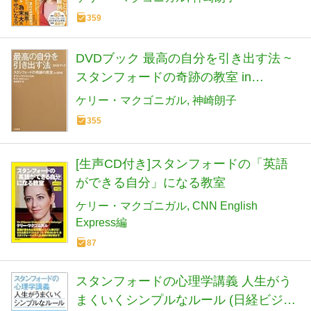
359
DVDブック 最高の自分を引き出す法 ~
スタンフォードの奇跡の教室 in
JAPAN~
ケリー・マクゴニガル
神崎朗子
355
[生声CD付き]スタンフォードの「英語
ができる自分」になる教室
ケリー・マクゴニガル
CNN English
Express編
87
スタンフォードの心理学講義 人生がう
まくいくシンプルなルール (日経ビジネ