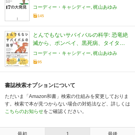
コーディー・キャシディー
梶山あゆみ
145
とんでもないサバイバルの科学: 恐竜絶
滅から、ポンペイ、黒死病、タイタニ
ックまで、史上最悪レベルの大事件を
コーディー・キャシディー
梶山あゆみ
どう生きのびる?
95
書誌検索オプションについて
ただいま「Amazon和書」検索の仕組みを変更しておりま
す。検索で本が見つからない場合の対処法など、詳しくは
こちらのお知らせ
をご確認ください。
最初
1
最後