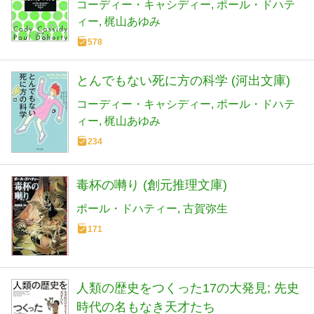
コーディー・キャシディー
ポール・ドハテ
ィー
梶山あゆみ
578
とんでもない死に方の科学 (河出文庫)
コーディー・キャシディー
ポール・ドハテ
ィー
梶山あゆみ
234
毒杯の囀り (創元推理文庫)
ポール・ドハティー
古賀弥生
171
人類の歴史をつくった17の大発見; 先史
時代の名もなき天才たち