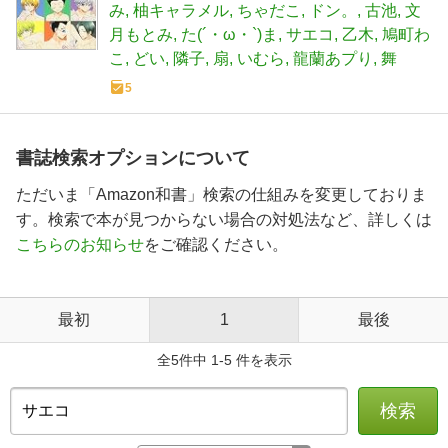
み
柚キャラメル
ちゃだこ
ドン。
古池
文
月もとみ
た(´・ω・`)ま
サエコ
乙木
鳩町わ
こ
どい
隣子
扇
いむら
龍蘭あプり
舞
5
書誌検索オプションについて
ただいま「Amazon和書」検索の仕組みを変更しておりま
す。検索で本が見つからない場合の対処法など、詳しくは
こちらのお知らせ
をご確認ください。
最初
1
最後
全5件中 1-5 件を表示
検索