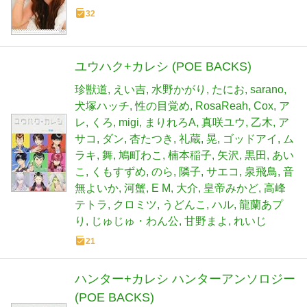
32
ユウハク+カレシ (POE BACKS)
珍獣道
えい吉
水野かがり
たにお
sarano
犬塚ハッチ
性の目覚め
RosaReah
Cox
ア
レ
くろ
migi
まりれろA
真咲ユウ
乙木
ア
サコ
ダン
杏たつき
礼蔵
晃
ゴッドアイ
ム
ラキ
舞
鳩町わこ
楠本稲子
矢沢
黒田
あい
こ
くもすずめ
のら
隣子
サエコ
泉飛鳥
音
無よいか
河蟹
E M
大介
皇帝みかど
高峰
テトラ
クロミツ
うどんこ
ハル
龍蘭あプ
り
じゅじゅ・わん公
甘野まよ
れいじ
21
ハンター+カレシ ハンターアンソロジー
(POE BACKS)