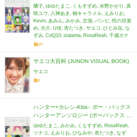
隣子
ゆゆたまこ
くもすずめ
水野かがり
真
咲ユウ
八神あき
柚キャラメル
えみりお
Kevin
あみん
みかみ
古池
バンビ
性の目覚
め
大介
U佳
杏たつき
サエコ
ひとみ缶
な
ずみ
CoQ10
izatama
RosaReah
千歳カナ
20
サエコ大百科 (JUNON VISUAL BOOK)
サエコ
5
ハンター+カレシ-Kiss-: ポー・バックス
ハンターアンソロジー (ポーバックス ハ
ンターアンソロジー)
ゆゆたまこ
みかみ
くもすずめ
RosaReah
ツナコ
えみりお
ひなみや
杏たつき
なず