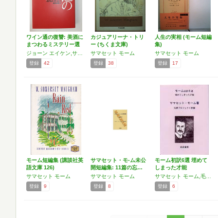
ワイン通の復讐: 美酒に
カジュアリーナ・トリ
人生の実相 (モーム短編
まつわるミステリー選
ー (ちくま文庫)
集)
集
ジョーン エイケン,サマセット モーム,ロアルド ダール,Joan Aiken,William Somerset Maugham,Roald Dahl
サマセット モーム
サマセット モーム
登録
42
登録
38
登録
17
モーム短編集 (講談社英
サマセット・モ-ム未公
モーム初訳6選 埋めて
語文庫 126)
開短編集: 11篇の忘…
しまった才能
サマセット モーム
サマセット モーム
サマセット モーム,毛夢プロジェクト
登録
9
登録
8
登録
6