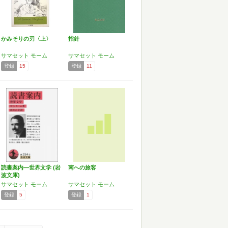
かみそりの刃〈上〉
指針
サマセット モーム
サマセット モーム
登録
15
登録
11
読書案内―世界文学 (岩
南への旅客
波文庫)
サマセット モーム
サマセット モーム
登録
5
登録
1