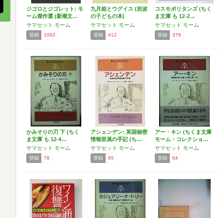
ジゴロとジゴレット: モ
九月姫とウグイス (岩波
コスモポリタンズ (ちく
ーム傑作選 (新潮文…
の子どもの本)
ま文庫 も 12-2…
サマセット モーム
サマセット モーム
サマセット モーム
登録
1062
登録
412
登録
379
かみそりの刃 下 (ちく
アシェンデン: 英国秘密
アー・キン (ちくま文庫
ま文庫 も 12-4…
情報部員の手記 (ち…
モーム・コレクショ…
サマセット モーム
サマセット モーム
サマセット モーム
登録
78
登録
65
登録
64