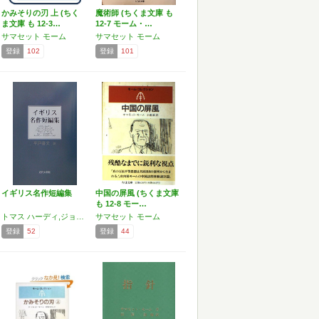
かみそりの刃 上 (ちく
魔術師 (ちくま文庫 も
ま文庫 も 12-3…
12-7 モーム・…
サマセット モーム
サマセット モーム
登録
102
登録
101
イギリス名作短編集
中国の屏風 (ちくま文庫
も 12-8 モー…
トマス ハーディ,ジョン ゴールズワージー,ヒュー ウォルポール,ジョージ ギッシング,サマセット モーム,平戸 喜文,William Somerset Maugham
サマセット モーム
登録
52
登録
44