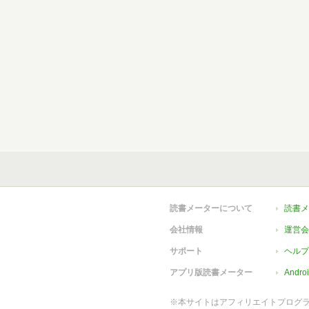
読書メーターについて
読書メ
会社情報
運営会
サポート
ヘルプ
アプリ版読書メーター
Andr
※本サイトはアフィリエイトプログ