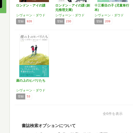
ロンドン・アイの謎
ロンドン・アイの謎 (創
十三番目の子 (児童単行
元推理文庫)
本)
シヴォーン・ダウド
シヴォーン・ダウド
シヴォーン・ダウド
登録
926
登録
230
登録
209
崖の上のヒバリたち
シヴォーン・ダウド
登録
53
全6件を表示
書誌検索オプションについて