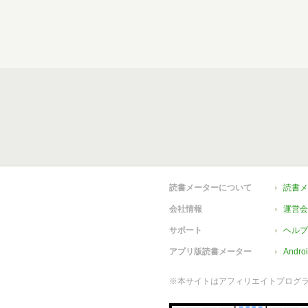
読書メーターについて
読書メ
会社情報
運営会
サポート
ヘルプ
アプリ版読書メーター
Andr
※本サイトはアフィリエイトプログ