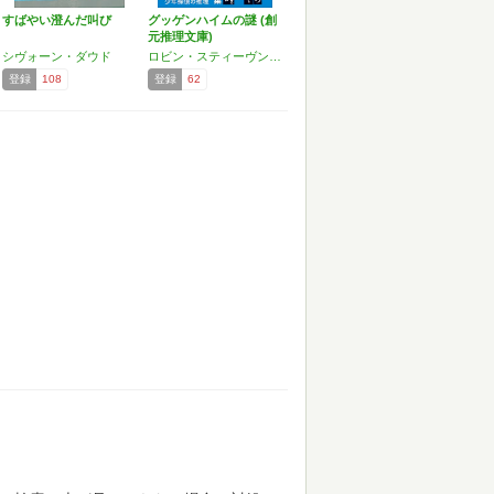
すばやい澄んだ叫び
グッゲンハイムの謎 (創
元推理文庫)
シヴォーン・ダウド
ロビン・スティーヴンス,シヴォーン・ダウド
登録
108
登録
62