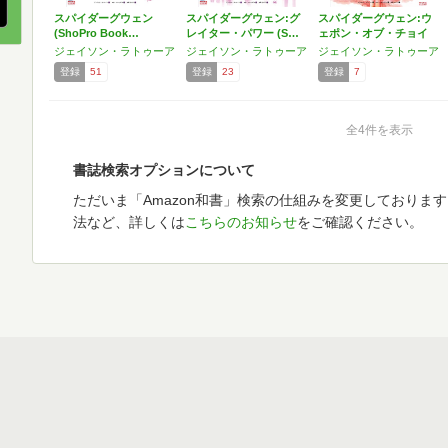
スパイダーグウェン
スパイダーグウェン:グ
スパイダーグウェン:ウ
(ShoPro Book…
レイター・パワー (S…
ェポン・オブ・チョイ
ス…
ジェイソン・ラトゥーア
ジェイソン・ラトゥーア
ジェイソン・ラトゥーア
登録
51
登録
23
登録
7
全4件を表示
書誌検索オプションについて
ただいま「Amazon和書」検索の仕組みを変更しておりま
法など、詳しくは
こちらのお知らせ
をご確認ください。