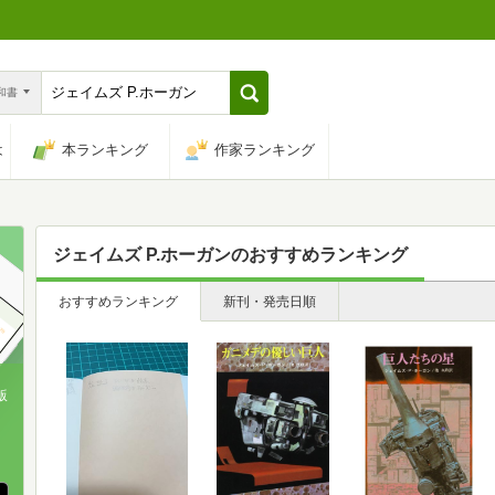
n和書
は
本ランキング
作家ランキング
ジェイムズ P.ホーガン
のおすすめランキング
おすすめランキング
新刊・発売日順
版
、