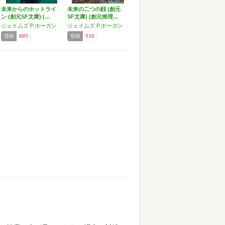
未来からのホットライ
未来の二つの顔 (創元
ン (創元SF文庫) (…
SF文庫) (創元推理…
ジェイムズ P.ホーガン
ジェイムズ P.ホーガン
登録
885
登録
538