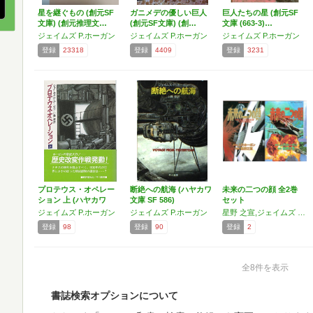
星を継ぐもの (創元SF
ガニメデの優しい巨人
巨人たちの星 (創元SF
文庫) (創元推理文…
(創元SF文庫) (創…
文庫 (663-3)…
ジェイムズ P.ホーガン
ジェイムズ P.ホーガン
ジェイムズ P.ホーガン
登録
23318
登録
4409
登録
3231
プロテウス・オペレー
断絶への航海 (ハヤカワ
未来の二つの顔 全2巻
ション 上 (ハヤカワ
文庫 SF 586)
セット
文…
ジェイムズ P.ホーガン
ジェイムズ P.ホーガン
星野 之宣,ジェイムズ P.ホーガン
登録
98
登録
90
登録
2
全8件を表示
書誌検索オプションについて