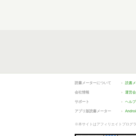
読書メーターについて
読書メ
会社情報
運営会
サポート
ヘルプ
アプリ版読書メーター
Andr
※本サイトはアフィリエイトプログ