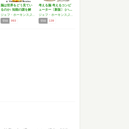
脳は世界をどう見てい
考える脳 考えるコンピ
るのか: 知能の謎を解
ューター〔新版〕 (ハ…
く…
ジェフ・ホーキンス,Jeff Hawkins
ジェフ・ホーキンス,Jeff Hawkins
登録
993
登録
139