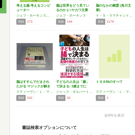
考える脳 考えるコンピ
脳は世界をどう見てい
脳のなかの幽霊 (角川文
ューター
るのか (ハヤカワ文庫
庫)
N…
ジェフ・ホーキンス,サンドラ・ブレイクスリー
ジェフ・ホーキンス
Ｖ・Ｓ・ラマチャンドラン,サンドラ・ブレイクスリー
登録
273
登録
149
登録
2176
脳はすすんでだまされ
子どもの人生は「腸」
トヨタ86のすべて
たがる マジックが解き
で決まる: 3歳までに
明…
や…
スティーヴン・Ｌ・マクニック,スサナ・マルティネス＝コンデ,サンドラ・ブレイクスリー
ジャック・ギルバート,ロブ・ナイト,サンドラ・ブレイクスリー
スティーヴン・Ｌ・マクニック,スサナ・マルティネス＝コンデ,サンドラ・ブレイクスリー
登録
202
登録
30
登録
2
全8件を表示
書誌検索オプションについて