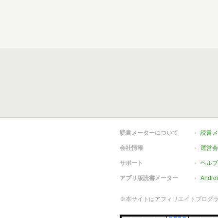
読書メーターについて
読書メ
会社情報
運営会
サポート
ヘルプ
アプリ版読書メーター
Andr
※本サイトはアフィリエイトプログ