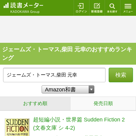
ログイン
新規登録
本を探
ジェームズ・トーマス,柴田 元幸のおすすめランキ
ング
検索
おすすめ順
発売日順
超短編小説・世界篇 Sudden Fiction 2
(文春文庫 シ 4-2)