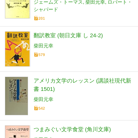
ジェームズ・トーマス
柴田元幸
ロバート・
シャパード
201
翻訳教室 (朝日文庫 し 24-2)
柴田元幸
579
アメリカ文学のレッスン (講談社現代新
書 1501)
柴田元幸
542
つまみぐい文学食堂 (角川文庫)