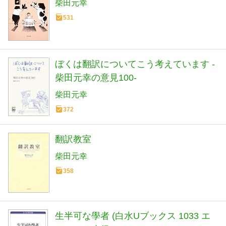
柴田元幸
531
ぼくは翻訳についてこう考えています -
柴田元幸の意見100-
柴田元幸
372
翻訳教室
柴田元幸
358
生半可な學者 (白水Uブックス 1033 エ