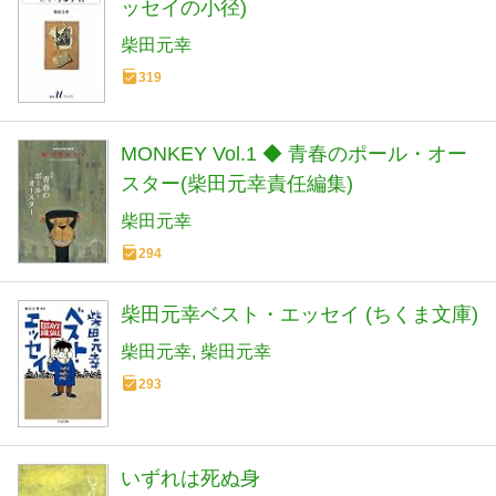
ッセイの小径)
柴田元幸
319
MONKEY Vol.1 ◆ 青春のポール・オー
スター(柴田元幸責任編集)
柴田元幸
294
柴田元幸ベスト・エッセイ (ちくま文庫)
柴田元幸
柴田元幸
293
いずれは死ぬ身