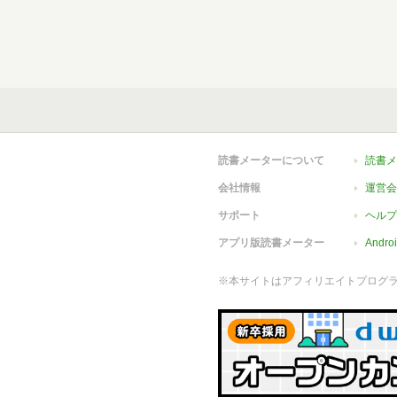
読書メーターについて
読書メ
会社情報
運営会
サポート
ヘルプ
アプリ版読書メーター
Andr
※本サイトはアフィリエイトプログ