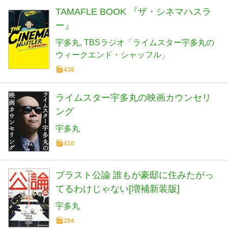
TAMAFLE BOOK 『ザ・シネマハスラ
ー』
宇多丸
TBSラジオ「ライムスター宇多丸の
ウィークエンド・シャッフル」
438
ライムスター宇多丸の映画カウンセリ
ング
宇多丸
410
ブラスト公論 誰もが豪邸に住みたがっ
てるわけじゃない[増補新装版]
宇多丸
284