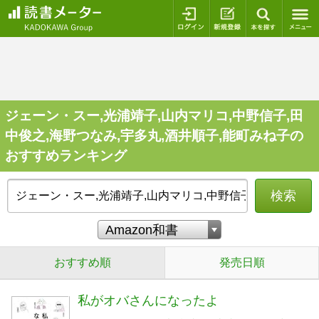
ログイン
新規登録
本を探
ジェーン・スー,光浦靖子,山内マリコ,中野信子,田
中俊之,海野つなみ,宇多丸,酒井順子,能町みね子の
おすすめランキング
検索
おすすめ順
発売日順
私がオバさんになったよ