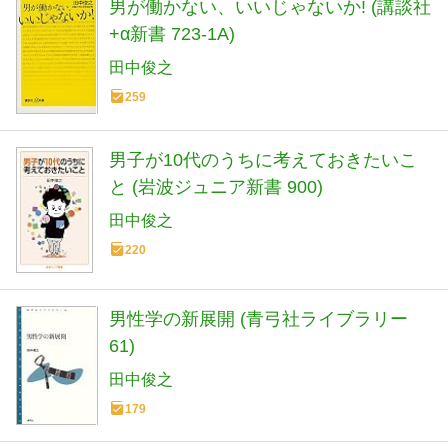
男が働かない、いいじゃないか! (講談社
+α新書 723-1A)
田中俊之
259
男子が10代のうちに考えておきたいこ
と (岩波ジュニア新書 900)
田中俊之
220
男性学の新展開 (青弓社ライブラリー
61)
田中俊之
179