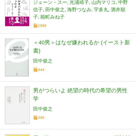
ジェーン・スー
光浦靖子
山内マリコ
中野
信子
田中俊之
海野つなみ
宇多丸
酒井順
子
能町みね子
1999
＜40男＞はなぜ嫌われるか (イースト新
書)
田中俊之
444
男がつらいよ 絶望の時代の希望の男性
学
田中俊之
399