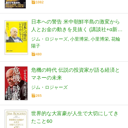
1082
日本への警告 米中朝鮮半島の激変から
人とお金の動きを見抜く (講談社+α新書
815-1C)
ジム・ロジャーズ
小里博栄
小里博栄
花輪
陽子
480
危機の時代 伝説の投資家が語る経済と
マネーの未来
ジム・ロジャーズ
265
世界的な大富豪が人生で大切にしてき
たこと60