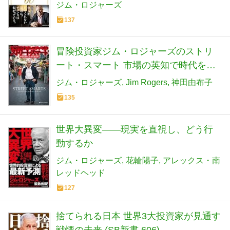
ジム・ロジャーズ
137
冒険投資家ジム・ロジャーズのストリ
ート・スマート 市場の英知で時代を読
み解く
ジム・ロジャーズ
Jim Rogers
神田由布子
135
世界大異変――現実を直視し、どう行
動するか
ジム・ロジャーズ
花輪陽子
アレックス・南
レッドヘッド
127
捨てられる日本 世界3大投資家が見通す