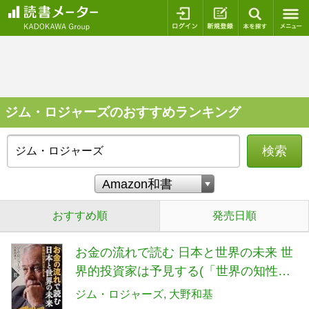
ログイン
新規登録
本を探
ジム・ロジャーズのおすすめランキング
検索
おすすめ順
発売日順
お金の流れで読む 日本と世界の未来 世
界的投資家は予見する(「世界の知性」
シリーズ) (PHP新書)
ジム・ロジャーズ
大野和基