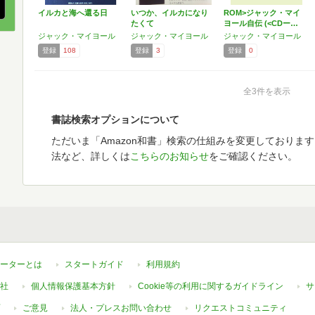
イルカと海へ還る日
いつか、イルカになり
ROM>ジャック・マイ
たくて
ヨール自伝 (<CDー…
ジャック・マイヨール
ジャック・マイヨール
ジャック・マイヨール
登録
108
登録
3
登録
0
全3件を表示
書誌検索オプションについて
ただいま「Amazon和書」検索の仕組みを変更しておりま
法など、詳しくは
こちらのお知らせ
をご確認ください。
ーターとは
スタートガイド
利用規約
社
個人情報保護基本方針
Cookie等の利用に関するガイドライン
サ
ご意見
法人・プレスお問い合わせ
リクエストコミュニティ