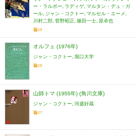
クの失踪/包丁/ドニーズ/愛の島/アフリ
ー・ラルボー
ラディゲ
マルタン・デュ・ガ
ール
ジャン・コクトー
マルセル・エーメ
カ秘話/マルセーユの幻影/壁をぬける男
川村二郎
菅野昭正
篠田一士
原卓也
19
オルフェ (1976年)
ジャン・コクトー
堀口大学
18
山師トマ (1955年) (角川文庫)
ジャン・コクトー
河盛好蔵
17