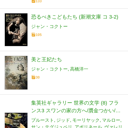
133
恐るべきこどもたち (新潮文庫 コ 3-2)
ジャン・コクトー
105
美と王妃たち
ジャン・コクトー
高橋洋一
30
集英社ギャラリー 世界の文学 (8) フラ
ンス3 スワンの家の方へ/贋金つかい/テ
レーズ・デスケルー/王道/夜間飛行/ヒル
プルースト
ジッド
モーリヤック
マルロー
デスハイムの薔薇/オノレ・シュブラッ
サン・テグジュペリ
アポリネール
ヴァレリ