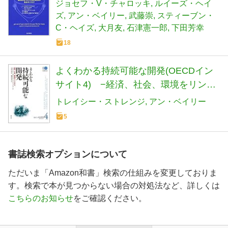
生きるための自分のトリセツ
ジョセフ・V・チャロッキ
ルイーズ・ヘイ
ズ
アン・ベイリー
武藤崇
スティーブン・
C・ヘイズ
大月友
石津憲一郎
下田芳幸
18
よくわかる持続可能な開発(OECDイン
サイト4) −経済、社会、環境をリンク
する
トレイシー・ストレンジ
アン・ベイリー
5
書誌検索オプションについて
ただいま「Amazon和書」検索の仕組みを変更しておりま
す。検索で本が見つからない場合の対処法など、詳しくは
こちらのお知らせ
をご確認ください。