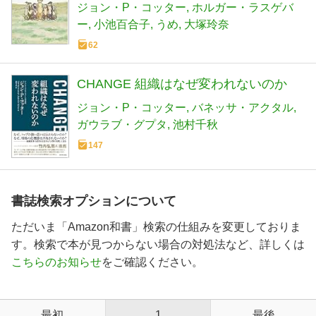
ップ
ジョン・P・コッター
ホルガー・ラスゲバ
ー
小池百合子
うめ
大塚玲奈
62
CHANGE 組織はなぜ変われないのか
ジョン・P・コッター
バネッサ・アクタル
ガウラブ・グプタ
池村千秋
147
書誌検索オプションについて
ただいま「Amazon和書」検索の仕組みを変更しておりま
す。検索で本が見つからない場合の対処法など、詳しくは
こちらのお知らせ
をご確認ください。
最初
1
最後