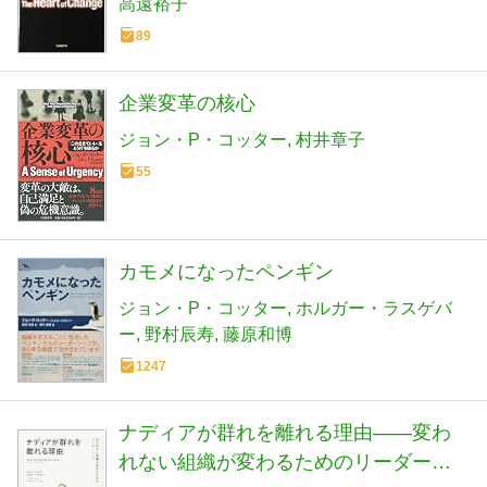
高遠裕子
89
企業変革の核心
ジョン・P・コッター
村井章子
55
カモメになったペンギン
ジョン・P・コッター
ホルガー・ラスゲバ
ー
野村辰寿
藤原和博
1247
ナディアが群れを離れる理由――変わ
れない組織が変わるためのリーダーシ