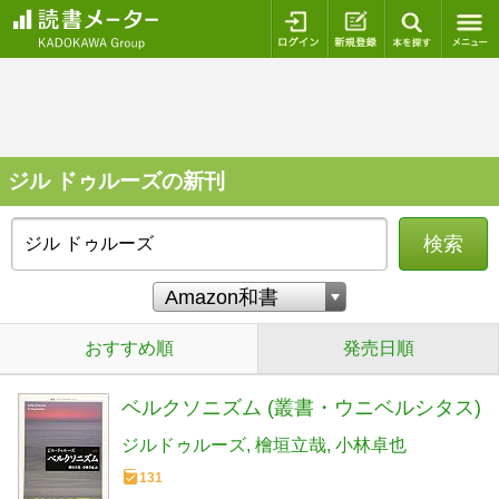
ログイン
新規登録
本を探
ジル ドゥルーズの新刊
検索
おすすめ順
発売日順
ベルクソニズム (叢書・ウニベルシタス)
ジルドゥルーズ
檜垣立哉
小林卓也
131