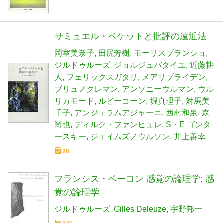
サミュエル・ベケットと批評の遠近法
岡室美奈子
田尻芳樹
モーリスブランショ
ジルドゥルーズ
ジョルジュバタイユ
近藤耕
人
フェリックスガタリ
メアリブライデン
ブリュノクレマン
アンソニーウルマン
ウル
リカモード
ルビーコーン
堀真理子
対馬美
千子
アンジェラムアジャーニ
西村和泉
森
尚也
ディルク・ファンヒュレ
S・E ゴンタ
ースキー
ジェイムズノウルソン
井上善幸
28
フランシス・ベーコン 感覚の論理学: 感
覚の論理学
ジルドゥルーズ
Gilles Deleuze
宇野邦一