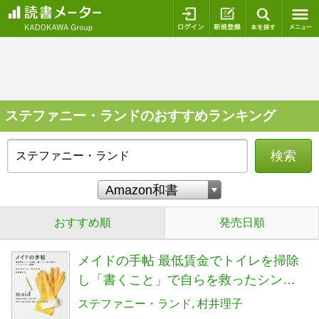
ログイン
新規登録
本を探
ステファニー・ランドのおすすめランキング
検索
おすすめ順
発売日順
メイドの手帖 最低賃金でトイレを掃除
し「書くこと」で自らを救ったシング
ルマザーの物語
ステファニー・ランド
村井理子