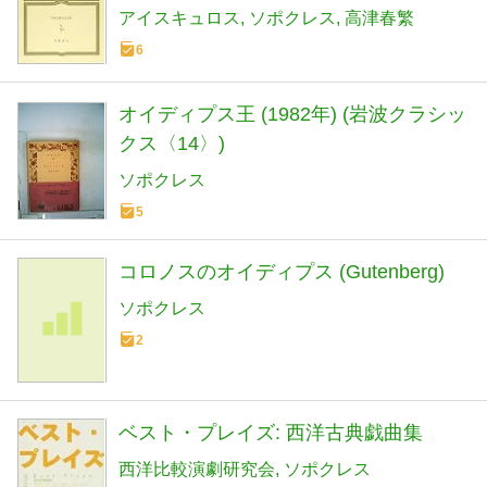
アイスキュロス
ソポクレス
高津春繁
6
オイディプス王 (1982年) (岩波クラシッ
クス〈14〉)
ソポクレス
5
コロノスのオイディプス (Gutenberg)
ソポクレス
2
ベスト・プレイズ: 西洋古典戯曲集
西洋比較演劇研究会
ソポクレス