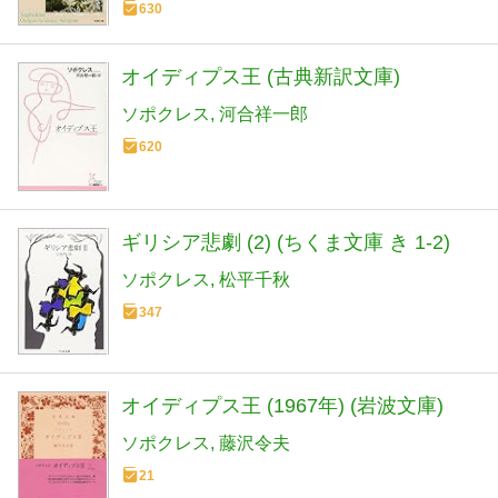
630
オイディプス王 (古典新訳文庫)
ソポクレス
河合祥一郎
620
ギリシア悲劇 (2) (ちくま文庫 き 1-2)
ソポクレス
松平千秋
347
オイディプス王 (1967年) (岩波文庫)
ソポクレス
藤沢令夫
21