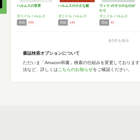
ハルムスの世界
ハルムスの小さな船
ウィリ-のそりのものが
たり
ダニイル ハルムス
ダニイル ハルムス
ダニイル ハルムス
登録
439
登録
140
登録
92
全5件を表示
書誌検索オプションについて
ただいま「Amazon和書」検索の仕組みを変更しておりま
法など、詳しくは
こちらのお知らせ
をご確認ください。