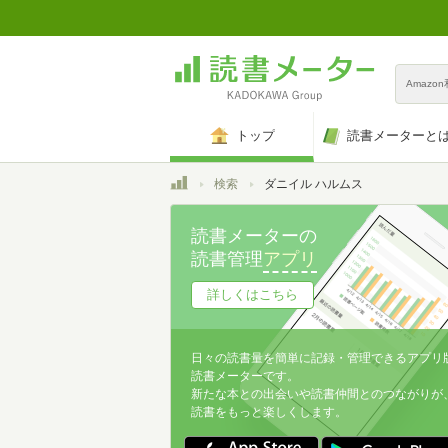
Amazo
トップ
読書メーターと
トップ
検索
ダニイル ハルムス
読書メーターの
読書管理
アプリ
詳しくはこちら
日々の読書量を簡単に記録・管理できるアプリ
読書メーターです。
新たな本との出会いや読書仲間とのつながりが
読書をもっと楽しくします。