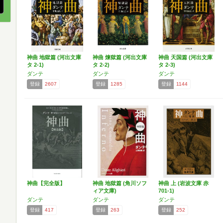
神曲 地獄篇 (河出文庫
神曲 煉獄篇 (河出文庫
神曲 天国篇 (河出文庫
タ 2-1)
タ 2-2)
タ 2-3)
ダンテ
ダンテ
ダンテ
登録
2607
登録
1285
登録
1144
神曲【完全版】
神曲 地獄篇 (角川ソフ
神曲 上 (岩波文庫 赤
ィア文庫)
701-1)
ダンテ
ダンテ
ダンテ
登録
417
登録
263
登録
252