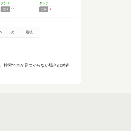
ダンテ
ダンテ
登録
15
登録
9
5
次
最後
す。検索で本が見つからない場合の対処