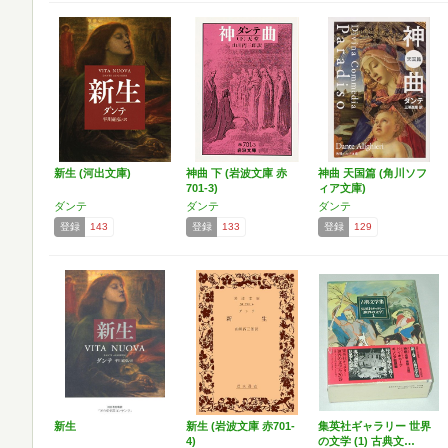
新生 (河出文庫)
神曲 下 (岩波文庫 赤
神曲 天国篇 (角川ソフ
701-3)
ィア文庫)
ダンテ
ダンテ
ダンテ
登録
143
登録
133
登録
129
新生
新生 (岩波文庫 赤701-
集英社ギャラリー 世界
4)
の文学 (1) 古典文…