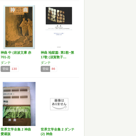
神曲 中 (岩波文庫 赤
神曲 地獄篇: 第1歌~第
701-2)
17歌 (須賀敦子…
ダンテ
ダンテ
登録
130
登録
86
世界文学全集 2 神曲
世界文学全集 2 ダンテ
愛蔵版
(2) 神曲