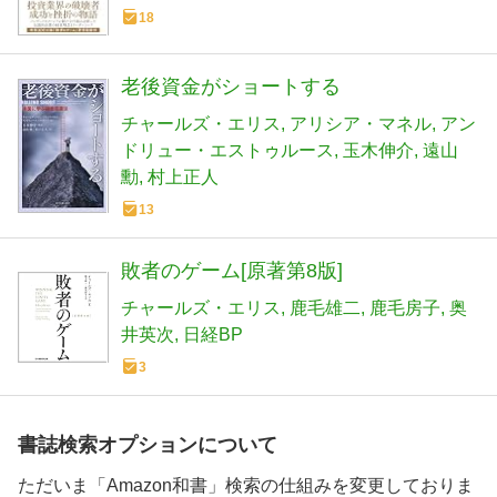
18
老後資金がショートする
チャールズ・エリス
アリシア・マネル
アン
ドリュー・エストゥルース
玉木伸介
遠山
勳
村上正人
13
敗者のゲーム[原著第8版]
チャールズ・エリス
鹿毛雄二
鹿毛房子
奥
井英次
日経BP
3
書誌検索オプションについて
ただいま「Amazon和書」検索の仕組みを変更しておりま