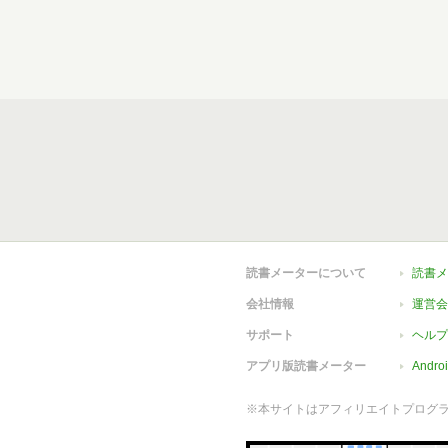
読書メーターについて
読書メ
会社情報
運営会
サポート
ヘルプ
アプリ版読書メーター
Andr
※本サイトはアフィリエイトプログ