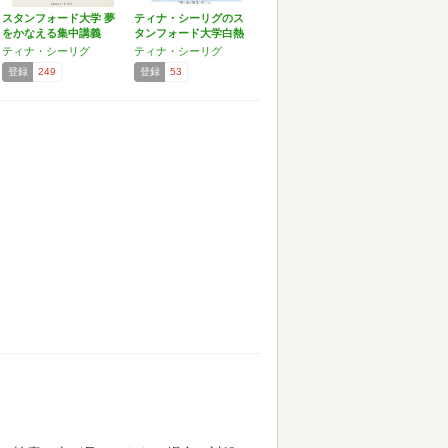
スタンフォード大学 夢
ティナ・シーリグのス
をかなえる集中講義
タンフォード大学白熱
講義…
ティナ・シーリグ
ティナ・シーリグ
登録
249
登録
53