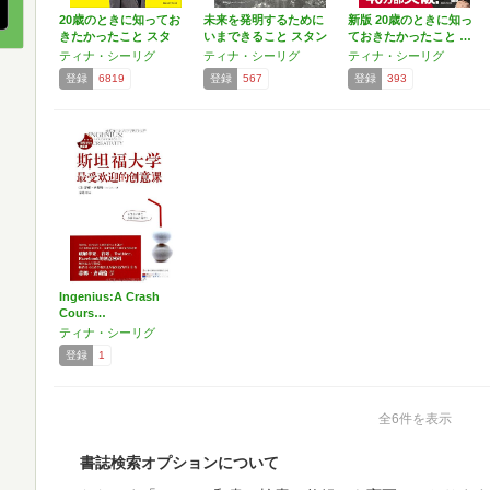
20歳のときに知ってお
未来を発明するために
新版 20歳のときに知っ
きたかったこと スタ
いまできること スタン
ておきたかったこと …
ン…
フ…
ティナ・シーリグ
ティナ・シーリグ
ティナ・シーリグ
登録
6819
登録
567
登録
393
Ingenius:A Crash
Cours…
ティナ・シーリグ
登録
1
全6件を表示
書誌検索オプションについて