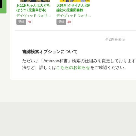
おばあちゃんは大どろ
大好き!クサイさん (評
ぼう?! (児童単行本)
論社の児童図書館・
文…
デイヴィッド ウォリアムズ
デイヴィッド ウォリアムズ
登録
78
登録
48
全2件を表示
書誌検索オプションについて
ただいま「Amazon和書」検索の仕組みを変更しておりま
法など、詳しくは
こちらのお知らせ
をご確認ください。