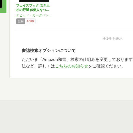
フェイスブック 若き天
才の野望 (5億人をつ…
デビッド・カークパトリック
登録
1688
全1件を表示
書誌検索オプションについて
ただいま「Amazon和書」検索の仕組みを変更しておりま
法など、詳しくは
こちらのお知らせ
をご確認ください。