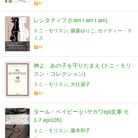
91
レシタティフ (I am I am I am)
トニ・モリスン
篠森ゆりこ
ゼイディー・ス
ミス
89
神よ、あの子を守りたまえ (トニ・モリ
スン・コレクション)
トニ・モリスン
大社淑子
84
タール・ベイビー (ハヤカワepi文庫 モ
1-7 epi105)
トニ・モリスン
藤本和子