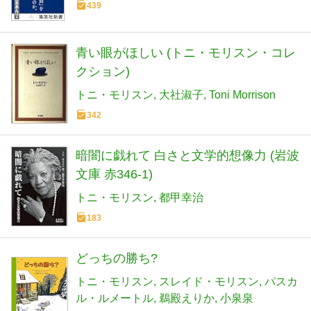
439
青い眼がほしい (トニ・モリスン・コレ
クション)
トニ・モリスン
大社淑子
Toni Morrison
342
暗闇に戯れて 白さと文学的想像力 (岩波
文庫 赤346-1)
トニ・モリスン
都甲幸治
183
どっちの勝ち?
トニ・モリスン
スレイド・モリスン
パスカ
ル・ルメートル
鵜殿えりか
小泉泉