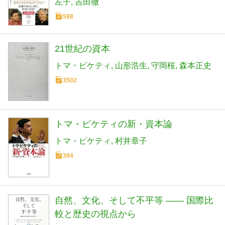
左子
吉田徹
598
21世紀の資本
トマ・ピケティ
山形浩生
守岡桜
森本正史
3502
トマ・ピケティの新・資本論
トマ・ピケティ
村井章子
394
自然、文化、そして不平等 ―― 国際比
較と歴史の視点から