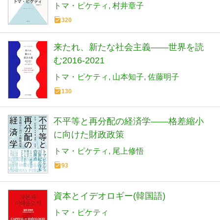
トマ・ピケティ
村井章子
320
来たれ、新たな社会主義――世界を読
む2016-2021
トマ・ピケティ
山本知子
佐藤明子
130
不平等と再分配の経済学――格差縮小
に向けた財政政策
トマ・ピケティ
尾上修悟
93
資本とイデオロギー(韓国語)
トマ・ピケティ