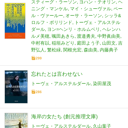
1922)
スティーグ・ラーソン
ヨハン・テオリン
ヘ
ニング・マンケル
マイ・シューヴァル
ペー
ル・ヴァールー
オーサ・ラーソン
シッラ&
ロルフ・ボリリンド
トーヴェ・アルステル
ダール
ヨン=ヘンリ・ホルムベリ
ヘレンハ
ルメ美穂
颯田あきら
渡邉勇夫
中野眞由美
中村有以
稲垣みどり
庭田よう子
山田文
吉
野弘人
繁松緑
関根光宏
森由美
内藤典子
299
忘れたとは言わせない
トーヴェ・アルステルダール
染田屋茂
286
海岸の女たち (創元推理文庫)
トーヴェ・アルステルダール
久山葉子