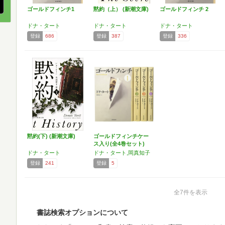
ゴールドフィンチ1
黙約（上） (新潮文庫)
ゴールドフィンチ 2
ドナ・タート
ドナ・タート
ドナ・タート
登録
686
登録
387
登録
336
黙約(下) (新潮文庫)
ゴールドフィンチケー
ス入り(全4巻セット)
ドナ・タート
ドナ・タート,岡真知子
登録
241
登録
5
全7件を表示
書誌検索オプションについて