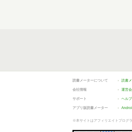
読書メーターについて
読書メ
会社情報
運営会
サポート
ヘルプ
アプリ版読書メーター
Andr
※本サイトはアフィリエイトプログ