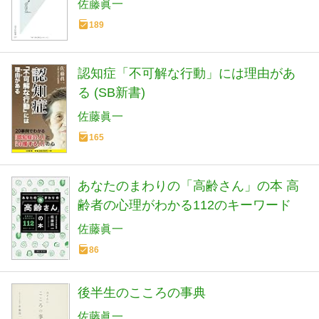
佐藤眞一
189
認知症「不可解な行動」には理由があ
る (SB新書)
佐藤眞一
165
あなたのまわりの「高齢さん」の本 高
齢者の心理がわかる112のキーワード
佐藤眞一
86
後半生のこころの事典
佐藤眞一