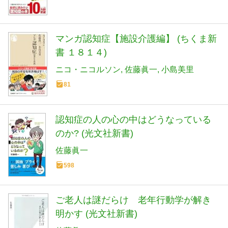
マンガ認知症【施設介護編】 (ちくま新
書 １８１４)
ニコ・ニコルソン
佐藤眞一
小島美里
81
認知症の人の心の中はどうなっている
のか? (光文社新書)
佐藤眞一
598
ご老人は謎だらけ 老年行動学が解き
明かす (光文社新書)