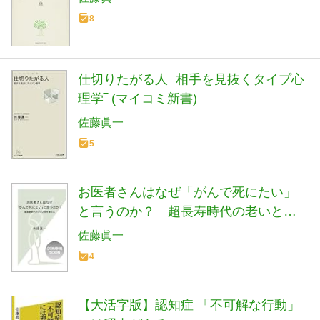
8
仕切りたがる人 ‾相手を見抜くタイプ心
理学‾ (マイコミ新書)
佐藤眞一
5
お医者さんはなぜ「がんで死にたい」
と言うのか？ 超長寿時代の老いと死
を考える (光文社新書)
佐藤眞一
4
【大活字版】認知症 「不可解な行動」