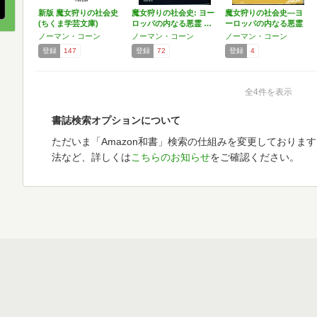
新版 魔女狩りの社会史
魔女狩りの社会史: ヨー
魔女狩りの社会史―ヨ
(ちくま学芸文庫)
ロッパの内なる悪霊 …
ーロッパの内なる悪霊
(…
ノーマン・コーン
ノーマン・コーン
ノーマン・コーン
登録
147
登録
72
登録
4
全4件を表示
書誌検索オプションについて
ただいま「Amazon和書」検索の仕組みを変更しておりま
法など、詳しくは
こちらのお知らせ
をご確認ください。