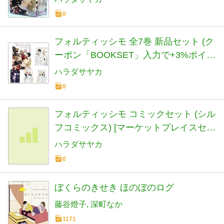
0
フォルティッシモ 全7巻 新品セット (ク
ーポン「BOOKSET」入力で+3%ポイン
ト)
ハラダサヤカ
0
フォルティッシモ コミックセット (シル
フコミックス) [マーケットプレイスセッ
ト]
ハラダサヤカ
0
ぼくらのきせき ほのぼのログ
藤谷燈子
深町なか
1171