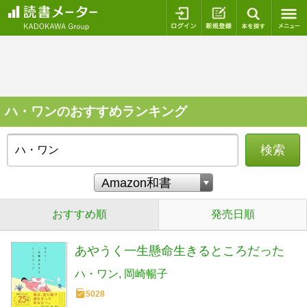
ログイン
新規登録
本を探
ハ・ワンのおすすめランキング
検索
おすすめ順
発売日順
あやうく一生懸命生きるところだった
ハ・ワン
岡崎暢子
5028