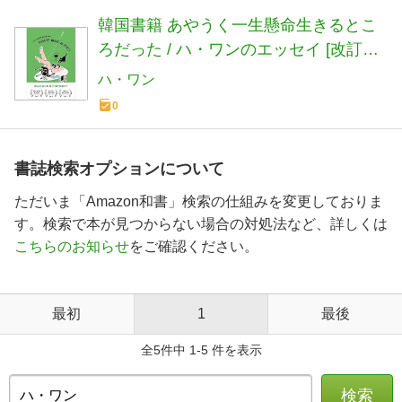
韓国書籍 あやうく一生懸命生きるとこ
ろだった / ハ・ワンのエッセイ [改訂増
補版] [並行輸入品]
ハ・ワン
0
書誌検索オプションについて
ただいま「Amazon和書」検索の仕組みを変更しておりま
す。検索で本が見つからない場合の対処法など、詳しくは
こちらのお知らせ
をご確認ください。
最初
1
最後
全5件中 1-5 件を表示
検索