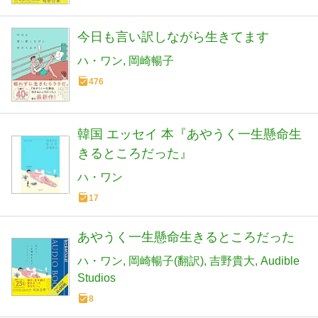
今日も言い訳しながら生きてます
ハ・ワン
岡崎暢子
476
韓国 エッセイ 本『あやうく一生懸命生
きるところだった』
ハ・ワン
17
あやうく一生懸命生きるところだった
ハ・ワン
岡崎暢子(翻訳)
吉野貴大
Audible
Studios
8