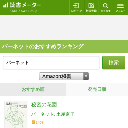
ログイン
新規登録
本を探
バーネットのおすすめランキング
検索
おすすめ順
発売日順
秘密の花園
バーネット
土屋京子
1408