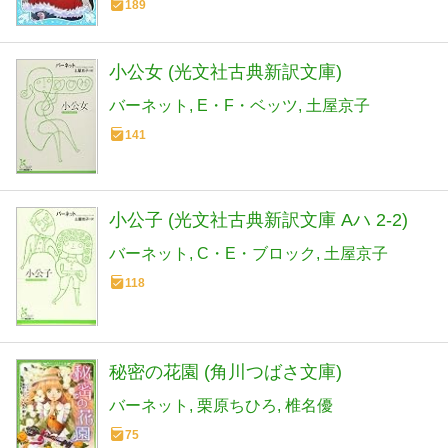
189
小公女 (光文社古典新訳文庫)
バーネット
E・F・ベッツ
土屋京子
141
小公子 (光文社古典新訳文庫 Aハ 2-2)
バーネット
C・E・ブロック
土屋京子
118
秘密の花園 (角川つばさ文庫)
バーネット
栗原ちひろ
椎名優
75