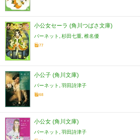
小公女セーラ (角川つばさ文庫)
バーネット
杉田七重
椎名優
77
小公子 (角川文庫)
バーネット
羽田詩津子
68
小公女 (角川文庫)
バーネット
羽田詩津子