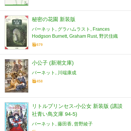
秘密の花園 新装版
バーネット
グラハムラスト
Frances
Hodgson Burnett
Graham Rust
野沢佳織
679
小公子 (新潮文庫)
バーネット
川端康成
458
リトルプリンセス-小公女 新装版 (講談
社青い鳥文庫 94-5)
バーネット
藤田香
曾野綾子