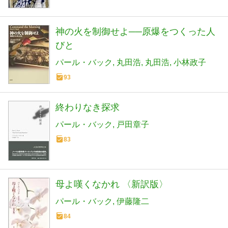
神の火を制御せよ──原爆をつくった人
びと
パール・バック
丸田浩
丸田浩
小林政子
93
終わりなき探求
パール・バック
戸田章子
83
母よ嘆くなかれ 〈新訳版〉
パール・バック
伊藤隆二
84