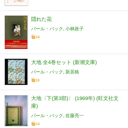
隠れた花
パール・バック
小林政子
34
大地 全4巻セット (新潮文庫)
パール・バック
新居格
16
大地〈下(第3部)〉 (1969年) (旺文社文
庫)
パール・バック
佐藤亮一
14