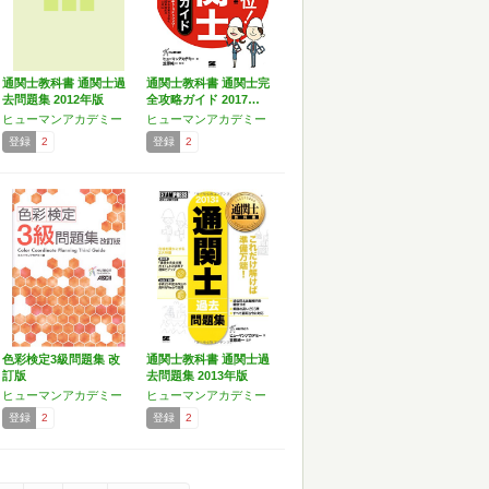
通関士教科書 通関士過
通関士教科書 通関士完
去問題集 2012年版
全攻略ガイド 2017…
ヒューマンアカデミー
ヒューマンアカデミー
登録
2
登録
2
色彩検定3級問題集 改
通関士教科書 通関士過
訂版
去問題集 2013年版
ヒューマンアカデミー
ヒューマンアカデミー
登録
2
登録
2