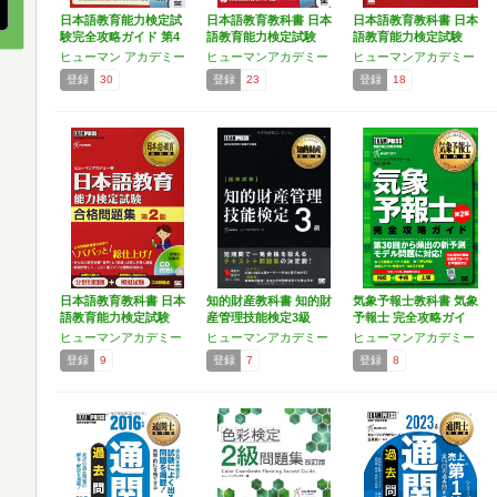
日本語教育能力検定試
日本語教育教科書 日本
日本語教育教科書 日本
験完全攻略ガイド 第4
語教育能力検定試験
語教育能力検定試験
版
完…
分…
ヒューマン アカデミー
ヒューマンアカデミー
ヒューマンアカデミー
登録
30
登録
23
登録
18
日本語教育教科書 日本
知的財産教科書 知的財
気象予報士教科書 気象
語教育能力検定試験
産管理技能検定3級
予報士 完全攻略ガイ
合…
ド…
ヒューマンアカデミー
ヒューマンアカデミー
ヒューマンアカデミー
登録
9
登録
7
登録
8