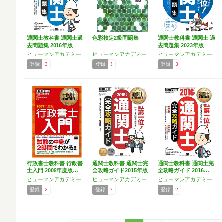
通関士教科書 通関士過
色彩検定2級問題集
通関士教科書 通関士 過
去問題集 2016年版
去問題集 2023年版
ヒューマンアカデミー
ヒューマンアカデミー
ヒューマンアカデミー
登録
3
登録
3
登録
3
行政書士教科書 行政書
通関士教科書 通関士完
通関士教科書 通関士完
士入門 2009年度版…
全攻略ガイド2015年版
全攻略ガイド 2016…
ヒューマンアカデミー
ヒューマンアカデミー
ヒューマンアカデミー
登録
2
登録
2
登録
2