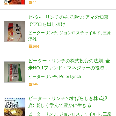
27
ピ-タ-・リンチの株で勝つ: アマの知恵
でプロを出し抜け
ピーターリンチ
ジョンロスチャイルド
三原
淳雄
1003
ピーター・リンチの株式投資の法則: 全
米NO.1ファンド・マネジャーの投資哲
学
ピーターリンチ
Peter Lynch
146
ピーター・リンチのすばらしき株式投
資: 楽しく学んで豊かに生きる
ピーターリンチ
ジョンロスチャイルド
三原