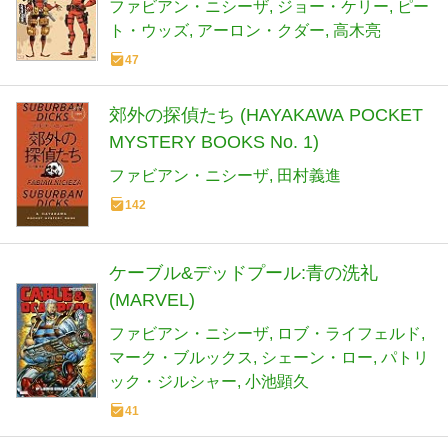
ファビアン・ニシーザ
ジョー・ケリー
ピー
ト・ウッズ
アーロン・クダー
高木亮
47
郊外の探偵たち (HAYAKAWA POCKET
MYSTERY BOOKS No. 1)
ファビアン・ニシーザ
田村義進
142
ケーブル&デッドプール:青の洗礼
(MARVEL)
ファビアン・ニシーザ
ロブ・ライフェルド
マーク・ブルックス
シェーン・ロー
パトリ
ック・ジルシャー
小池顕久
41