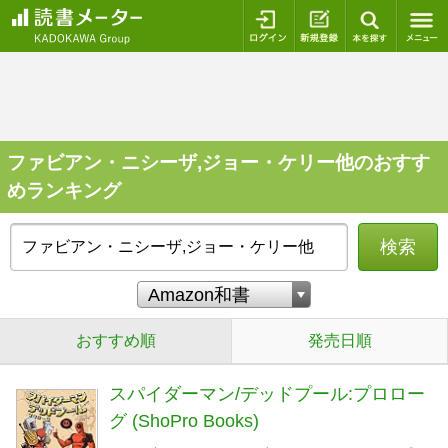
ログイン
新規登録
本を探
ファビアン・ニシーザ,ジョー・ケリー他のおすす
めランキング
検索
おすすめ順
発売日順
スパイダーマン/デッドプール:プロロー
グ (ShoPro Books)