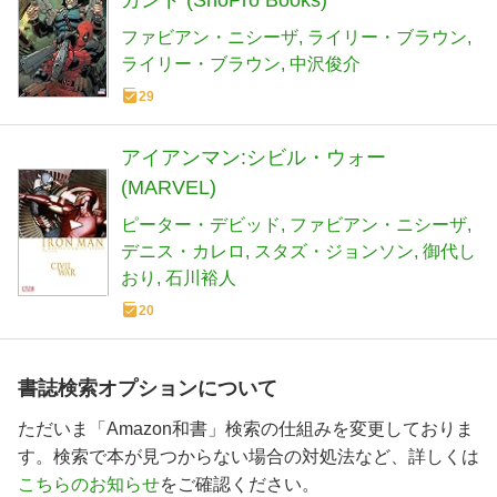
カンド (ShoPro Books)
ファビアン・ニシーザ
ライリー・ブラウン
ライリー・ブラウン
中沢俊介
29
アイアンマン:シビル・ウォー
(MARVEL)
ピーター・デビッド
ファビアン・ニシーザ
デニス・カレロ
スタズ・ジョンソン
御代し
おり
石川裕人
20
書誌検索オプションについて
ただいま「Amazon和書」検索の仕組みを変更しておりま
す。検索で本が見つからない場合の対処法など、詳しくは
こちらのお知らせ
をご確認ください。