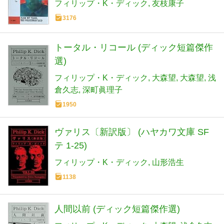
フィリップ・K・ディック
友枝康子
3176
トータル・リコール (ディック短篇傑作
選)
フィリップ・K・ディック
大森望
大森望
浅
倉久志
深町眞理子
1950
ヴァリス〔新訳版〕 (ハヤカワ文庫 SF
テ 1-25)
フィリップ・K・ディック
山形浩生
1138
人間以前 (ディック短篇傑作選)