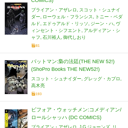
COMICS)
ブライアン・アザレロ
スコット・シュナイ
ダー
ローウェル・フランシス
トニー・ベダ
ルド
エドゥアルド・リッソ
ジーン・ハ
ヴ
ィンセント・シフエント
アルディアン・シ
ャフ
石川裕人
御代しおり
81
バットマン:梟の法廷(THE NEW 52!)
(ShoPro Books THE NEW52!)
スコット・シュナイダー
グレッグ・カプロ
高木亮
193
ビフォア・ウォッチメン:コメディアン/
ロールシャッハ (DC COMICS)
ブライアン・アザレロ
J.G.ジョーンズ
リ