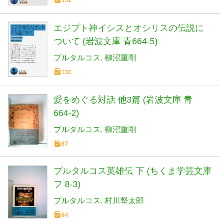
エジプト神イシスとオシリスの伝説に
ついて (岩波文庫 青664-5)
プルタルコス
柳沼重剛
130
愛をめぐる対話 他3篇 (岩波文庫 青
664-2)
プルタルコス
柳沼重剛
87
プルタルコス英雄伝 下 (ちくま学芸文庫
フ 8-3)
プルタルコス
村川堅太郎
84