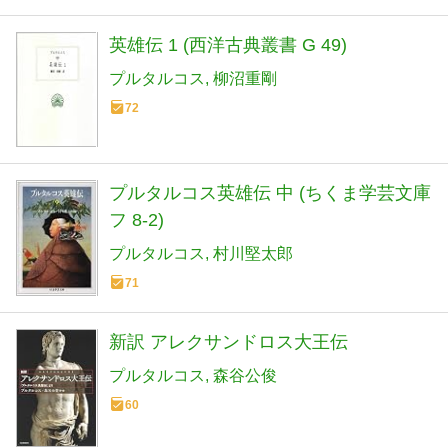
英雄伝 1 (西洋古典叢書 G 49)
プルタルコス
柳沼重剛
72
プルタルコス英雄伝 中 (ちくま学芸文庫
フ 8-2)
プルタルコス
村川堅太郎
71
新訳 アレクサンドロス大王伝
プルタルコス
森谷公俊
60