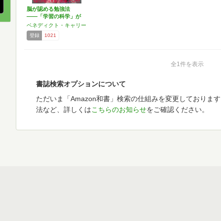
脳が認める勉強法
――「学習の科学」が
明かす驚…
ベネディクト・キャリー
登録
1021
全1件を表示
書誌検索オプションについて
ただいま「Amazon和書」検索の仕組みを変更しておりま
法など、詳しくは
こちらのお知らせ
をご確認ください。