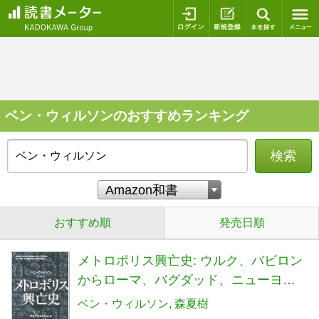
ログイン
新規登録
本を探
ベン・ウィルソンのおすすめランキング
検索
おすすめ順
発売日順
メトロポリス興亡史: ウルク、バビロン
からローマ、バグダッド、ニューヨー
ク、東京、そしてラゴスまで
ベン・ウィルソン
森夏樹