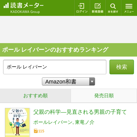
ログイン
新規登録
本を探
ポール レイバーンのおすすめランキング
検索
おすすめ順
発売日順
父親の科学―見直される男親の子育て
ポールレイバーン
東竜ノ介
115