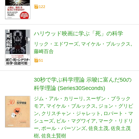
122
ハリウッド映画に学ぶ「死」の科学
リック・エドワーズ
マイケル・ブルックス
藤崎百合
51
30秒で学ぶ科学理論 示唆に富んだ50の
科学理論 (Series30Seconds)
ジム・アル・カリーリ
スーザン・ブラック
モア
マイケル・ブルックス
ジョン・グリビ
ン
クリスチャン・ジャレット
ロバート・マ
シューズ
ビル・マグワイア
マーク・リドリ
ー
ポール・パーソンズ
佐良土茂
佐良土茂
樹
佐良土賢樹