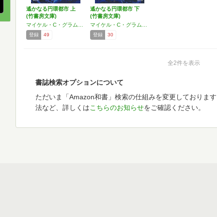
遙かなる円環都市 上
遙かなる円環都市 下
(竹書房文庫)
(竹書房文庫)
マイケル・C・グラムリー
マイケル・C・グラムリー
登録
49
登録
30
全2件を表示
書誌検索オプションについて
ただいま「Amazon和書」検索の仕組みを変更しておりま
法など、詳しくは
こちらのお知らせ
をご確認ください。